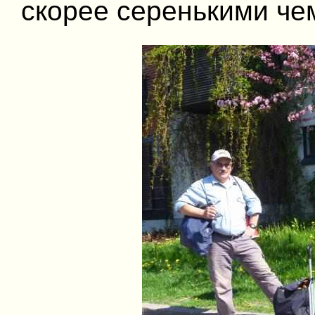
скорее серенькими че